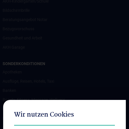
AKH-Kindergarten/Schule
Bildschirmbrille
Beratungsangebot Notar
Bezugsvorschuss
Gesundheit und Arbeit
AKH Garage
SONDERKONDITIONEN
Apotheken
Ausflüge, Reisen, Hotels, Taxi
Banken
Beauty, Fitness, Massage, Wellness
Bekleidung
Wir nutzen Cookies
Brillen, Optik
Diverses