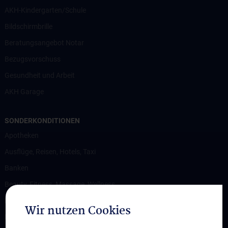
AKH-Kindergarten/Schule
Bildschirmbrille
Beratungsangebot Notar
Bezugsvorschuss
Gesundheit und Arbeit
AKH Garage
SONDERKONDITIONEN
Apotheken
Ausflüge, Reisen, Hotels, Taxi
Banken
Beauty, Fitness, Massage, Wellness
Bekleidung
Wir nutzen Cookies
Brillen, Optik