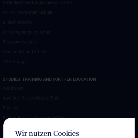
Behindertenvertrauensperson (BVP)
AKH-Kindergarten/Schule
Bildschirmbrille
Beratungsangebot Notar
Bezugsvorschuss
Gesundheit und Arbeit
AKH Garage
STUDIES, TRAINING AND FURTHER EDUCATION
Apotheken
Ausflüge, Reisen, Hotels, Taxi
Banken
Beauty, Fitness, Massage, Wellness
Bekleidung
Wir nutzen Cookies
Brillen, Optik