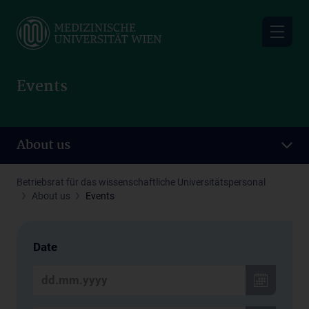
Skip
to
main
content
Events
About us
Betriebsrat für das wissenschaftliche Universitätspersonal
About us
Events
Date