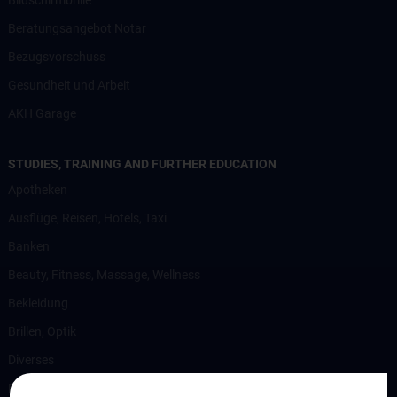
Bildschirmbrille
Beratungsangebot Notar
Bezugsvorschuss
Gesundheit und Arbeit
AKH Garage
STUDIES, TRAINING AND FURTHER EDUCATION
Apotheken
Ausflüge, Reisen, Hotels, Taxi
Banken
Beauty, Fitness, Massage, Wellness
Bekleidung
Brillen, Optik
Diverses
Ernährung, Kulinarik