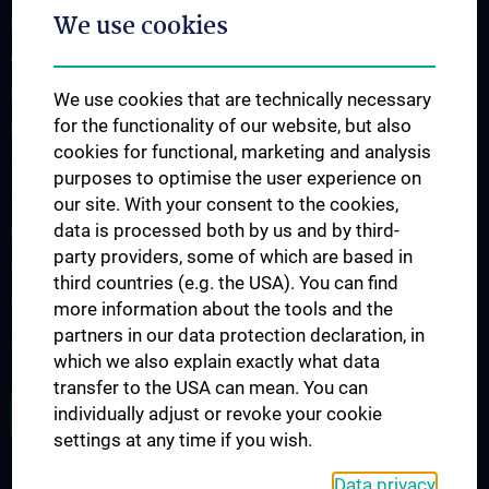
We use cookies
Fahrschulen
Großmärkte
Kinder
We use cookies that are technically necessary
for the functionality of our website, but also
Kunst
cookies for functional, marketing and analysis
Telekommunikation
purposes to optimise the user experience on
Tiere
our site. With your consent to the cookies,
data is processed both by us and by third-
Uhren, Schmuck
party providers, some of which are based in
Veranstaltungen, Kultur
third countries (e.g. the USA). You can find
Versicherungen
more information about the tools and the
partners in our data protection declaration, in
Zeitungen, Copy, Druck
which we also explain exactly what data
transfer to the USA can mean. You can
JOB OPENINGS
individually adjust or revoke your cookie
settings at any time if you wish.
Data privacy