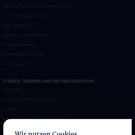
Behindertenvertrauensperson (BVP)
AKH-Kindergarten/Schule
Bildschirmbrille
Beratungsangebot Notar
Bezugsvorschuss
Gesundheit und Arbeit
AKH Garage
STUDIES, TRAINING AND FURTHER EDUCATION
Apotheken
Ausflüge, Reisen, Hotels, Taxi
Banken
Beauty, Fitness, Massage, Wellness
Bekleidung
Wir nutzen Cookies