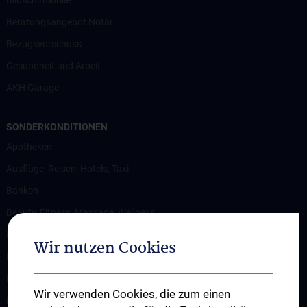
Bildschirmbrille
Beratungsangebot Notar
Bezugsvorschuss
Gesundheit und Arbeit
AKH Garage
SONDERKONDITIONEN
Apotheken
Ausflüge, Reisen, Hotels, Taxi
Banken
Beauty, Fitness, Massage, Wellness
Bekleidung
Wir nutzen Cookies
Brillen, Optik
Diverses
Wir verwenden Cookies, die zum einen
Ernährung, Kulinarik