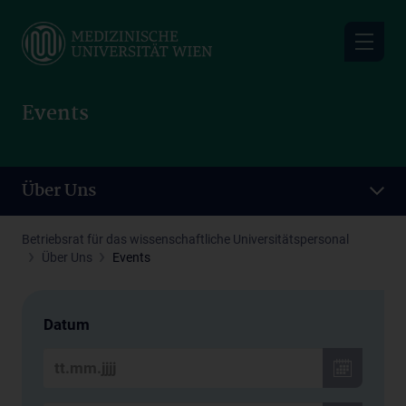
Skip
to
main
content
Events
Über Uns
Betriebsrat für das wissenschaftliche Universitätspersonal
Über Uns
Events
Datum